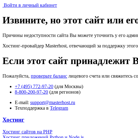
Войти в личный кабинет
Извините, но этот сайт или е
Причины недоступности сайта Вы можете уточнить у его адми
Хостинг-провайдер Masterhost, отвечающий за поддержку
этого
Если этот сайт принадлежит 
Пожалуйста,
проверьте баланс
лицевого счета или свяжитесь с
+7 (495) 772-97-20
(для Москвы)
8-800-200-97-20
(для регионов)
E-mail:
support@masterhost.ru
Техподдержка в
Telegram
Хостинг
Хостинг сайтов на PHP
Хостинг приложений Python и Node.js